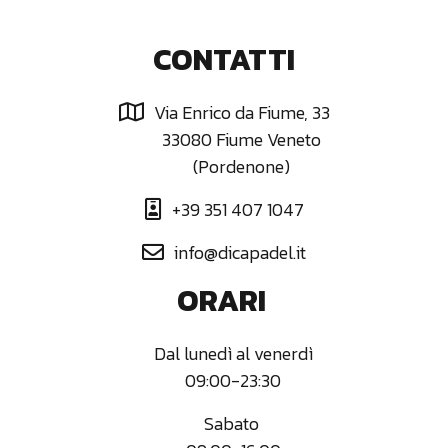
CONTATTI
Via Enrico da Fiume, 33

33080 Fiume Veneto
(Pordenone)
+39 351 407 1047

info@dicapadel.it

ORARI
Dal lunedì al venerdì
09:00-23:30
Sabato